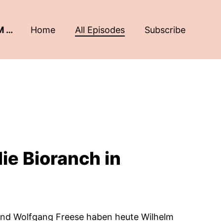
FLURFUNK - DER GRÜNE PODCAST AUS OSTPRIGNITZ-RUPPIN, DER PRIGNITZ UND DEM HAVELLAND
Home
All Episodes
Subscribe
ie Bioranch in
 und Wolfgang Freese haben heute Wilhelm