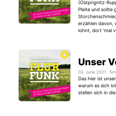
(Ostprignitz-Rup
Pleite und sollt
Storchenschmied
erzählen davon, 
lohnt, dort 'mal
Unser V
03. June 2021
‧
5m
Das hier ist unse
warum es sich l
stellen sich in d