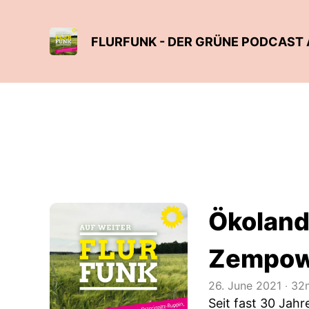
Ökoland
Zempo
26. June 2021
‧
32m
Seit fast 30 Jah