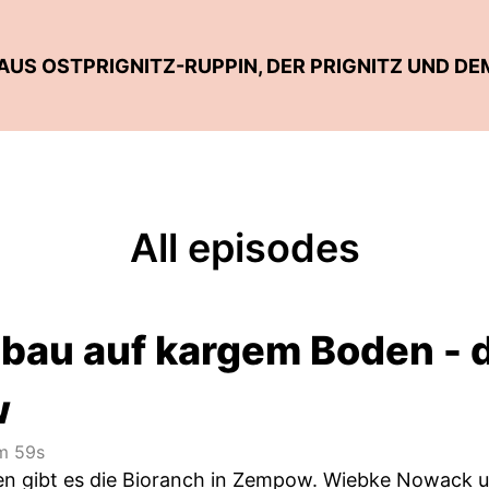
All episodes
bau auf kargem Boden - d
w
 59s
ren gibt es die Bioranch in Zempow. Wiebke Nowack