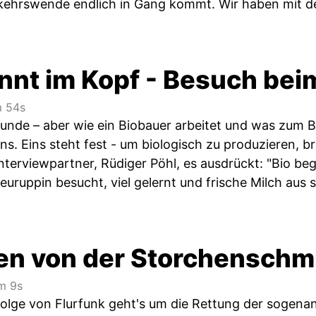
rkehrswende endlich in Gang kommt. Wir haben mit d
innt im Kopf - Besuch bei
 54s
r Munde – aber wie ein Biobauer arbeitet und was zum B
ns. Eins steht fest - um biologisch zu produzieren,
nterviewpartner, Rüdiger Pöhl, es ausdrückt: "Bio be
euruppin besucht, viel gelernt und frische Milch aus s
en von der Storchenschm
m 9s
 Folge von Flurfunk geht's um die Rettung der sogen