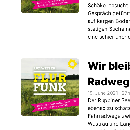
Schäkel besucht 
Gespräch geführt
auf kargen Böden
stetigen Suche n
eine schier unend
Wir blei
Radwege
19. June 2021
‧
27m
Der Ruppiner See
ebenso zu schätze
Fahrradwege zwis
Wustrau und Lang