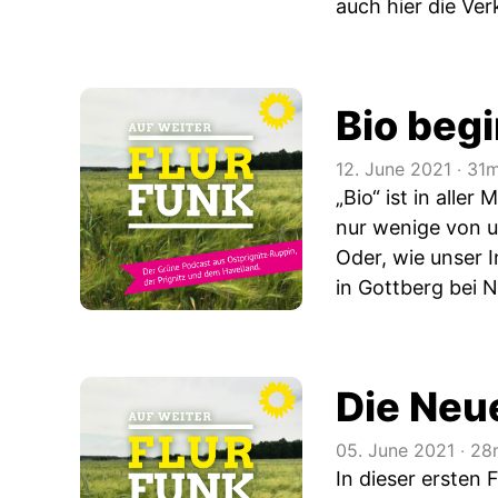
auch hier die Ve
Bio beg
12. June 2021
‧
31m
„Bio“ ist in alle
nur wenige von u
Oder, wie unser I
in Gottberg bei N
Die Neu
05. June 2021
‧
28
In dieser ersten