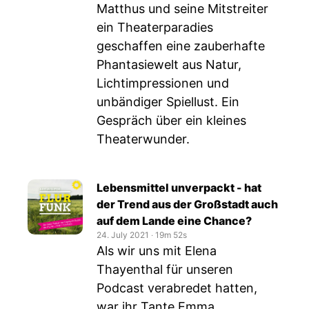
Matthus und seine Mitstreiter
ein Theaterparadies
geschaffen eine zauberhafte
Phantasiewelt aus Natur,
Lichtimpressionen und
unbändiger Spiellust. Ein
Gespräch über ein kleines
Theaterwunder.
Lebensmittel unverpackt - hat
der Trend aus der Großstadt auch
auf dem Lande eine Chance?
24. July 2021
‧
19m 52s
Als wir uns mit Elena
Thayenthal für unseren
Podcast verabredet hatten,
war ihr Tante Emma