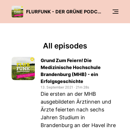
FLURFUNK - DER GRÜNE PODCAST AUS OSTPRIGNITZ-RUPPIN, DER PRIGNITZ UND DEM HAVELLAND
All episodes
Grund Zum Feiern! Die
Medizinische Hochschule
Brandenburg (MHB) - ein
Erfolgsgeschichte
13. September 2021
‧
21m 28s
Die ersten an der MHB
ausgebildeten Ärztinnen und
Ärzte feierten nach sechs
Jahren Studium in
Brandenburg an der Havel ihre